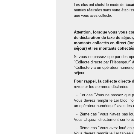
Les élus ont choisi le mode de
taxa
nuitées réalisées dans votre établis
que vous avez collecté.
Attention, lorsque vous vous con
de déclaration de taxe de séjour
montants collectés en direct (lo
séjour) et les montants collecté
Si vous ne passez que par des opé
"Collecte directe par l’Hébergeur"
à
"Collecte via un opérateur numériq
séjour.
Pour rappel, la collecte directe
reverser les sommes déclarées..
- 1er cas "Vous ne passez que pa
Vous devrez remplir le 1er bloc "c
un opérateur numérique" avec les 
- 2ème cas "Vous n'avez pas loué
Vous cliquez directement sur le bo
- 3ème cas "Vous avez loué en dir
Vous devrez remplir le 1er tableau