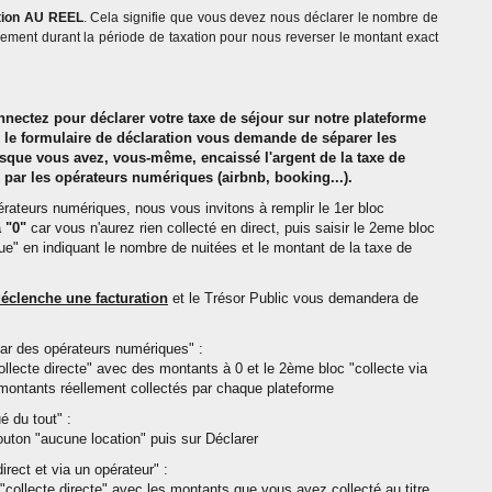
tion AU REEL
. Cela signifie que vous devez nous déclarer le nombre de
sement durant la période de taxation pour nous reverser le montant exact
nectez pour déclarer votre taxe de séjour sur notre plateforme
, le formulaire de déclaration vous demande de séparer les
rsque vous avez, vous-même, encaissé l'argent de la taxe de
s par les opérateurs numériques (airbnb, booking...).
rateurs numériques, nous vous invitons à remplir le 1er bloc
 "0"
car vous n'aurez rien collecté en direct, puis saisir le 2eme bloc
ue" en indiquant le nombre de nuitées et le montant de la taxe de
 déclenche une facturation
et le Trésor Public vous demandera de
r des opérateurs numériques" :
ollecte directe" avec des montants à 0 et le 2ème bloc "collecte via
montants réellement collectés par chaque plateforme
 du tout" :
uton "aucune location" puis sur Déclarer
ect et via un opérateur" :
 "collecte directe" avec les montants que vous avez collecté au titre