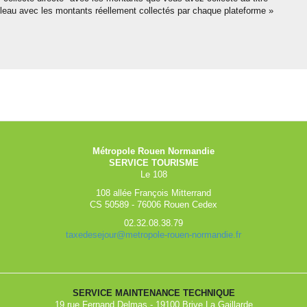
bleau avec les montants réellement collectés par chaque plateforme »
Métropole Rouen Normandie
SERVICE TOURISME
Le 108
108 allée François Mitterrand
CS 50589 - 76006 Rouen Cedex
02.32.08.38.79
taxedesejour@metropole-rouen-normandie.fr
SERVICE MAINTENANCE TECHNIQUE
19 rue Fernand Delmas - 19100 Brive La Gaillarde